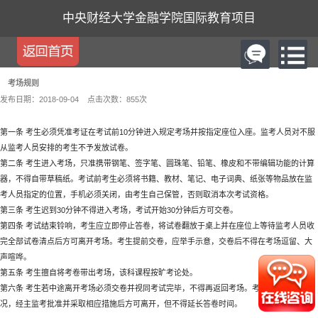
中央财经大学金融学院国际教育项目
考场规则
发布日期：2018-09-04
点击次数：
855
次
第一条 考生必须凭准考证在考试前10分钟进入规定考场并按指定座位入座。监考人员对不服
从监考人员安排的考生不予发放试卷。
第二条 考生进入考场，只准携带钢笔、签字笔、圆珠笔、铅笔、橡皮和不带编辑功能的计算
器，不得自带草稿纸。考试前考生必须将书籍、教材、笔记、电子词典、纸张等物品放在监
考人员指定的位置，手机必须关闭，由考生自己保管，否则取消本次考试资格。
第三条 考生迟到30分钟不得进入考场，考试开始30分钟后方可交卷。
第四条 考试结束铃响，考生应立即停止答卷，将试卷翻放于桌上并在座位上等待监考人员收
完全部试卷清点后方可离开考场。考生提前交卷，应举手示意，交卷后不得在考场逗留、大
声喧哗。
第五条 考生擅自将考卷带出考场，该科课程按旷考论处。
第六条 考生若中途离开考场必须交卷并视同考试完毕，不得再返回考场。考生遇有特殊情
况，经主监考批准并采取相应措施后方可离开，但不得延长答卷时间。