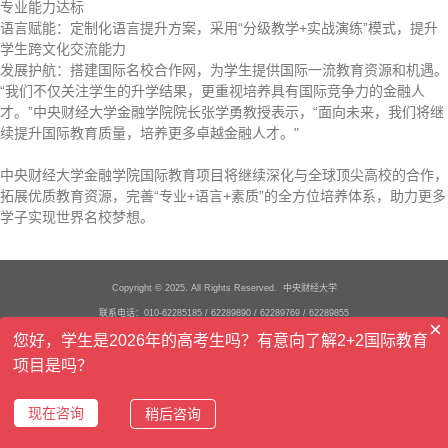
专业能力达标
语言赋能：定制化语言提升方案，采用“分级教学+实战演练”模式，提升
学生跨文化交流能力
发展护航：搭建国际名校合作网，为学生提供国际一流教育资源和机遇。
“我们不仅关注学生的升学结果，更重视培养具有国际竞争力的金融人
才。”中央财经大学金融学院院长张学勇教授表示，“面向未来，我们将继
续提升国际教育质量，培养更多卓越金融人才。"
中央财经大学金融学院国际教育项目将继续深化与全球顶尖高校的合作，
拓展优质教育资源，完善“专业+语言+素质”的全方位培养体系，助力更多
学子实现世界名校梦想。
Copyright © 2025. All Rights Reserved. 中央财经大学
联系电话：010-62285185 / 62289890 / 62289769 / 62289855
×
您好，学生是2026年的高考生吗？有意向了解2+2国际教育
办公地址：北京市海淀区学院南路39号中央财经大学主教学楼919
项目是吗？
京ICP备05004636号
现在咨询
稍后咨询
首页
电话
咨询
报名