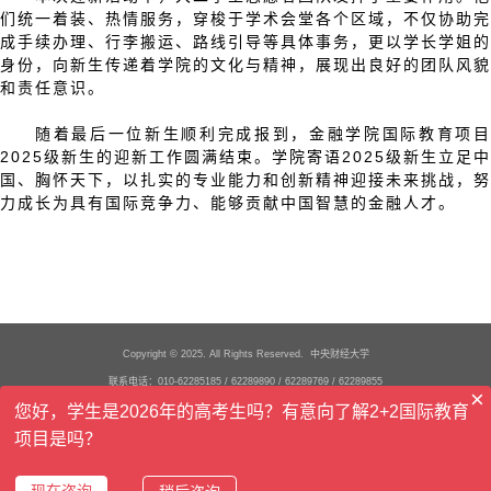
们统一着装、热情服务，穿梭于学术会堂各个区域，不仅协助完
成手续办理、行李搬运、路线引导等具体事务，更以学长学姐的
身份，向新生传递着学院的文化与精神，展现出良好的团队风貌
和责任意识。
随着最后一位新生顺利完成报到，金融学院国际教育项目
2025级新生的迎新工作圆满结束。学院寄语2025级新生立足中
国、胸怀天下，以扎实的专业能力和创新精神迎接未来挑战，努
力成长为具有国际竞争力、能够贡献中国智慧的金融人才。
Copyright © 2025. All Rights Reserved. 中央财经大学
联系电话：010-62285185 / 62289890 / 62289769 / 62289855
×
您好，学生是2026年的高考生吗？有意向了解2+2国际教育
办公地址：北京市海淀区学院南路39号中央财经大学主教学楼919
项目是吗？
京ICP备05004636号
现在咨询