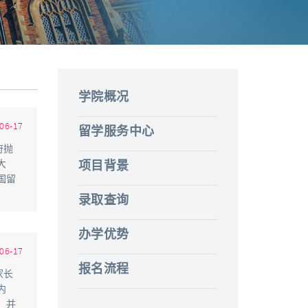
学院概况
06-17
留学服务中心
府抛
大
项目背景
国留
录取查询
办学优势
06-17
报名流程
家长
内
，并