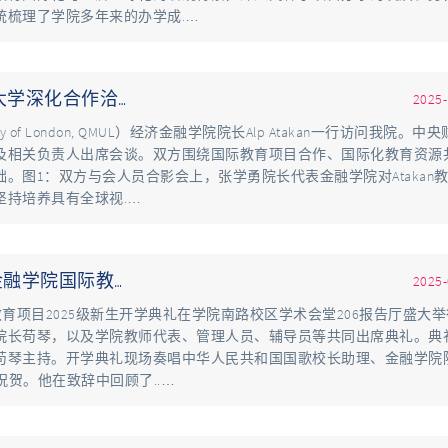
统梳理了学院多年来的办学成.…
学深化合作洽…
2025-
ity of London, QMUL）经济金融学院院长Alp Atakan一行访问我院。中
及相关负责人出席会谈。双方围绕国际教育项目合作、国际化教育资源
。图1：双方与会人员合影会上，张学勇院长代表金融学院对Atakan
持培养具有全球视.…
融学院国际教…
2025-
教育项目2025级新生开学典礼在学院南路校区学术会堂206报告厅盛大
院长苟琴，以及学院教师代表、管理人员、辅导员等共同出席典礼。典
苟琴主持。开学典礼现场奏唱中华人民共和国国歌校长助理、金融学院
祝贺。他在致辞中回顾了..…