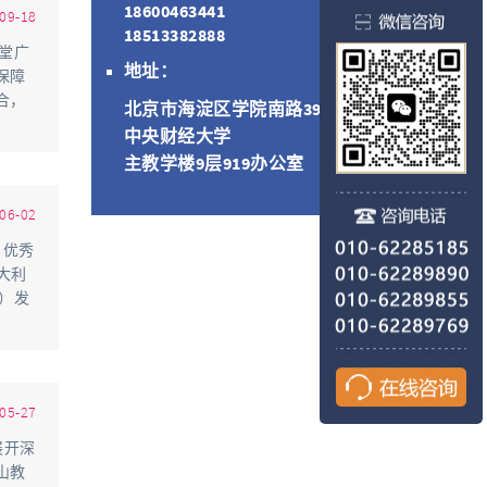
18600463441
09-18
18513382888
会堂广
地址：
保障
合，
北京市海淀区学院南路39号
中央财经大学
主教学楼9层919办公室
06-02
名优秀
大利
一）发
05-27
展开深
山教