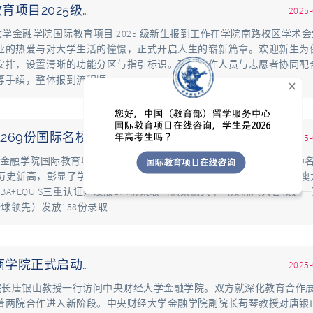
项目2025级…
2025-
经大学金融学院国际教育项目 2025 级新生报到工作在学院南路校区学术
业的热爱与对大学生活的憧憬，正式开启人生的崭新篇章。欢迎新生为
安排，设置清晰的功能分区与指引标识。现场工作人员与志愿者协同配
等手续，整体报到流程顺.…
269份国际名校…
2025-
大学金融学院国际教育项目再次交出亮眼成绩单。截至5月28日，项目280
下历史新高，彰显了学院国际化人才培养的卓越成效。本次申请季中，澳
BA+EQUIS三重认证）发放174份录取阿德莱德大学（澳洲八大名校之
领先）发放158份录取..…
学院正式启动…
2025-
院副院长唐银山教授一行访问中央财经大学金融学院。双方就深化教育合作
着两院合作进入新阶段。中央财经大学金融学院副院长苟琴教授对唐银