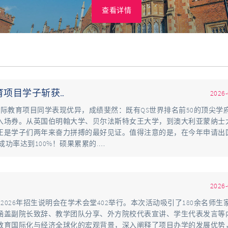
查看详情
项目学子斩获…
2026-
24级国际教育项目同学表现优异，成绩斐然：既有QS世界排名前50的顶尖学
入场券。从英国伯明翰大学、贝尔法斯特女王大学，到澳大利亚蒙纳士
正是学子们两年来奋力拼搏的最好见证。值得注意的是，在今年申请出
功率达到100%！硕果累累的.…
2026-
026年招生说明会在学术会堂402举行。本次活动吸引了180余名师生
涵盖副院长致辞、教学团队分享、外方院校代表宣讲、学生代表发言等
教育国际化与经济全球化的宏观背景，深入阐释了项目办学的发展优势